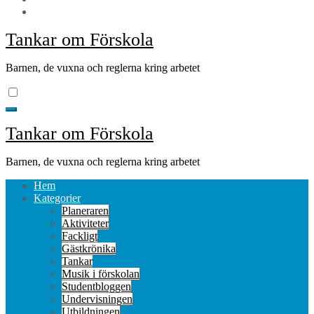
Tankar om Förskola
Barnen, de vuxna och reglerna kring arbetet
Tankar om Förskola
Barnen, de vuxna och reglerna kring arbetet
Hem
Kategorier
Planeraren
Aktiviteter
Fackligt
Gästkrönika
Tankar
Musik i förskolan
Studentbloggen
Undervisningen
Utbildningen