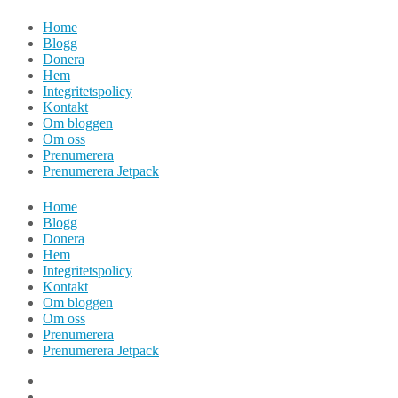
Hoppa
Home
till
Blogg
innehåll
Donera
Hem
Integritetspolicy
Kontakt
Om bloggen
Om oss
Prenumerera
Prenumerera Jetpack
Home
Blogg
Donera
Hem
Integritetspolicy
Kontakt
Om bloggen
Om oss
Prenumerera
Prenumerera Jetpack