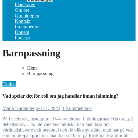
Planeraren
Om oss
Om bloggen
Kontakt
Prenumerera
Donera
Podcast
Barnpassning
Hem
Barnpassning
Tankar
Vad spelar det för roll om jag handlar innan hämtning?
Maria Karlander
okt 31, 2023
4 Kommentarer
På Facebook, Instagram, Tv4-nyheterna, i tidningarnas Fria ord, på
debattsidor… Ja, lite varstans faktiskt, kan man läsa om
vårdnadshavare och personal och de olika synsättet man har på vad
som är okej att göra när man har sitt barn på förskola. Framför allt