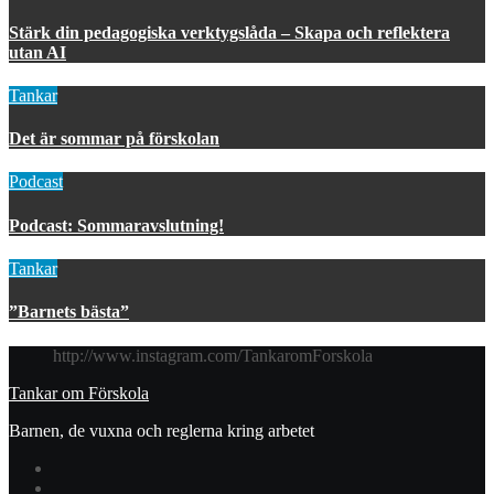
Stärk din pedagogiska verktygslåda – Skapa och reflektera
utan AI
Tankar
Det är sommar på förskolan
Podcast
Podcast: Sommaravslutning!
Tankar
”Barnets bästa”
http://www.instagram.com/TankaromForskola
Tankar om Förskola
Barnen, de vuxna och reglerna kring arbetet