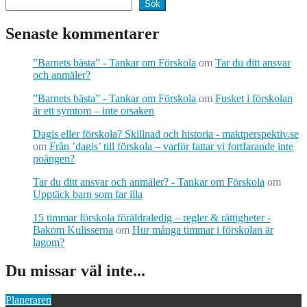
Sök
Senaste kommentarer
”Barnets bästa” - Tankar om Förskola
om
Tar du ditt ansvar
och anmäler?
”Barnets bästa” - Tankar om Förskola
om
Fusket i förskolan
är ett symtom – inte orsaken
Dagis eller förskola? Skillnad och historia - maktperspektiv.se
om
Från ’dagis’ till förskola – varför fattar vi fortfarande inte
poängen?
Tar du ditt ansvar och anmäler? - Tankar om Förskola
om
Upptäck barn som far illa
15 timmar förskola föräldraledig – regler & rättigheter -
Bakom Kulisserna
om
Hur många timmar i förskolan är
lagom?
Du missar väl inte...
Planeraren