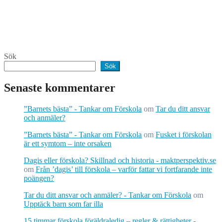
Sök
Sök
Senaste kommentarer
”Barnets bästa” - Tankar om Förskola
om
Tar du ditt ansvar
och anmäler?
”Barnets bästa” - Tankar om Förskola
om
Fusket i förskolan
är ett symtom – inte orsaken
Dagis eller förskola? Skillnad och historia - maktperspektiv.se
om
Från ’dagis’ till förskola – varför fattar vi fortfarande inte
poängen?
Tar du ditt ansvar och anmäler? - Tankar om Förskola
om
Upptäck barn som far illa
15 timmar förskola föräldraledig – regler & rättigheter -