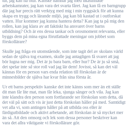
tur, jag kan ha otur. Kanske hamnar jag med likasinnade
arbetskamrater, jag kan vara det svarta fåret. Jag kan få en barngrupp
där jag har precis rätt verktyg med mig i min ryggsäck för att kunna
skapa en trygg och lärande miljö, jag kan bli kastad ut i outforskat
vatten. Hur kommer jag kunna hantera detta? Kan jag ta på mig den
rollen, kan jag klara av att faktiskt ha ansvaret över barns
utbildning? Och är ens dessa tankar och orosmoment relevanta, eller
byggs dem på mina egna förutfattade meningar om jobbet som
förskollärare?
Skulle jag fråga en utomstående, som inte tagit del av skolans värld
sedan de själva tog examen, skulle jag antagligen få svaret att jag
bör lugna ner mig. Det är ju bara barn, eller hur? De är ju så små,
det spelar inte
så
stor roll vad jag lär dem! Jovisst, så kan det väl
kännas för en person vars enda relation till förskolan är de
minnesbilder de själva har kvar från sina första år.
Ur ett barns perspektiv kanske det inte känns som mer än ett ställe
dit man får lite mat, man får leka, sjunga sånger och vila. Jag kan
inte klandra den person som fortfarande ser förskolan som detta, då
det väl på sätt och vis är just detta förskolan håller på med. Samtidigt
vet alla vi, som antingen håller på att utbilda oss eller är
färdigutbildade och aktivt arbetande, att förskolan är så mycket mer
än så. Att den omsorg och lek som dessa personer beskriver kan
vara det allra viktigaste vi förskollärare gör.