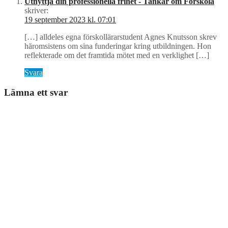
Utnyttja din professionella frihet - Tankar om Förskola
skriver:
19 september 2023 kl. 07:01
[…] alldeles egna förskollärarstudent Agnes Knutsson skrev
häromsistens om sina funderingar kring utbildningen. Hon
reflekterade om det framtida mötet med en verklighet […]
Svara
Lämna ett svar