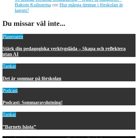
Bakom Kulisserna
om
Hur många timmar i förskolan är
lagom?
Du missar väl inte...
Planeraren
Stärk din pedagogiska verktygslåda – Skapa och reflektera
utan AI
Tankar
Det är sommar på förskolan
Podcast
Podcast: Sommaravslutning!
Tankar
”Barnets bästa”