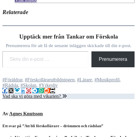
Relaterade
Upptäck mer från Tankar om Förskola
Prenumerera för att få de senaste inläggen skickade till din e-post.
Skriv din e-post …
Prenumerera
#Föräldrar
,
#Förskollärarutbildningen
,
#Lärare
,
#Musikprofil
,
#Rädsla
,
#Skolan
,
#Yrkesliv
Inläggsnavigering
Vad ska vi göra med vikarien?
Av
Agnes Knutsson
Ett svar på ”Att bli förskollärare – drömmen och rädslan”