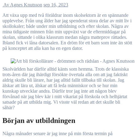
Av Agnes Knutsson
sep 16, 2023
Att växa upp med två föräldrar inom skolsektorn är en spännande
upplevelse. Från ung ålder har jag spenderat stora delar av mitt liv i
skollokaler; både under min utbildning och efter skolan. Några av
mina tidigaste minnen från min uppväxt var de eftermiddagar på
skolan, sittande i olika klassrum medan några matteprov rättades.
Ibland fick vi låna datorsalen. En dröm för ett barn som inte än stött
på konceptet att alla kan ha en egen dator.
Skolvärlden har därför alltid känts som hemma. Trots de klassiska
trots-åren där jag ihärdigt försökte övertala alla om att jag faktiskt
aldrig skulle bli lärare, har jag alltid fallit tillbaka till skolan. Jag
älskar att lära ut, älskar att få leda människor och se hur min
kunskap utvecklar andra. Därför tror jag inte att någon blev
förvånad när jag blev kär i mitt vikariat på förskola och helhjärtat
satsade på att utbilda mig. Vi visste väl redan att det skulle bli
såhär?
Början av utbildningen
Några månader senare är jag inne på min första termin på