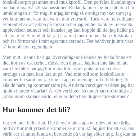
förskollärarprogrammet med musikprofil. Den perfekta blandningen
mellan mina två största passioner. Redan känner jag hur rätt den här
utbildningen är för mig; hur jag lär mig så otroligt mycket som jag
vet kommer att vara relevant i min yrkesroll. Tack vare min tidigare
erfarenhet av att jobba på förskola har jag en hel bank av relevanta
upplevelser, stunder och känslor jag kan koppla till det jag håller på
att lära mig. Samtidigt får jag lära mig mer om musiken i förskolan
och får förtroende i mitt eget musicerande. Det behöver ju inte vara
så komplicerat egentligen!
Men mitt i denna härliga, överväldigande känsla av lycka finns ett
litet korn av osäkerhet, rädsla och ångest. Jag kan inte låta bli att
vara lite bitter när jag hör mina föreläsare prata om alla dessa
otroliga sätt man kan lära ut på. Vad min roll som förskollärare
kommer bli samt hur jag kan skapa en meningsfull utbildning för
alla de barn jag kommer stöta på. Är detta verkligen världen jag har
upplevt under vikariat? Är det verkligen så underbart drömmigt att
jobba inom skolans värld, eller är detta bara lugnet före stormen?
Hur kommer det bli?
Jag vet inte, helt ärligt. Det är svårt att skapa en relevant och ärlig
bild av hur mitt yrkesliv kommer se ut om 3,5 år, just för att skolans
värld ser så annorlunda ut beroende på var jag söker mig. Jag kan ha