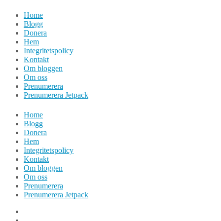
Hoppa
Home
till
Blogg
innehåll
Donera
Hem
Integritetspolicy
Kontakt
Om bloggen
Om oss
Prenumerera
Prenumerera Jetpack
Home
Blogg
Donera
Hem
Integritetspolicy
Kontakt
Om bloggen
Om oss
Prenumerera
Prenumerera Jetpack