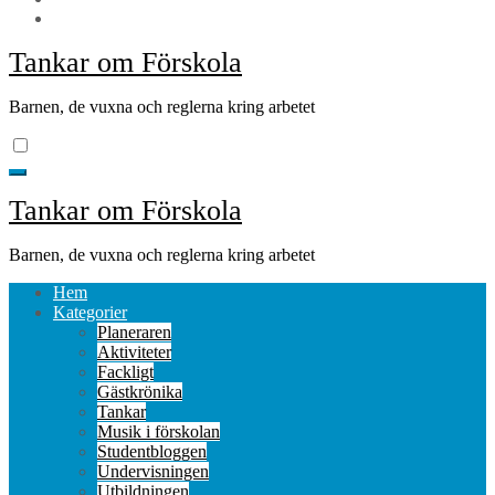
Tankar om Förskola
Barnen, de vuxna och reglerna kring arbetet
Tankar om Förskola
Barnen, de vuxna och reglerna kring arbetet
Hem
Kategorier
Planeraren
Aktiviteter
Fackligt
Gästkrönika
Tankar
Musik i förskolan
Studentbloggen
Undervisningen
Utbildningen