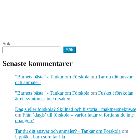
Sök
Sök
Senaste kommentarer
”Barnets bästa” - Tankar om Förskola
om
Tar du ditt ansvar
och anmäler?
”Barnets bästa” - Tankar om Förskola
om
Fusket i förskolan
är ett symtom – inte orsaken
Dagis eller förskola? Skillnad och historia - maktperspektiv.se
om
Från ’dagis’ till förskola – varför fattar vi fortfarande inte
poängen?
Tar du ditt ansvar och anmäler? - Tankar om Förskola
om
Upptäck barn som far illa