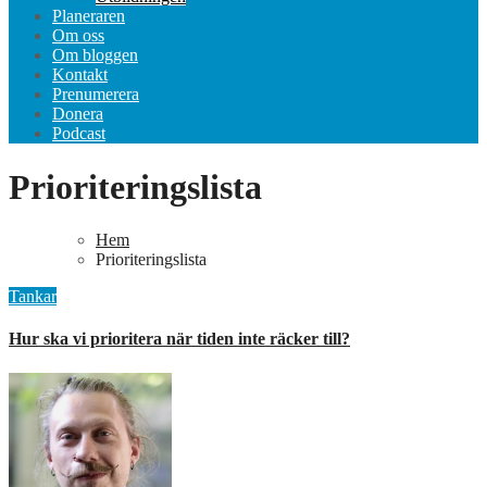
Planeraren
Om oss
Om bloggen
Kontakt
Prenumerera
Donera
Podcast
Prioriteringslista
Hem
Prioriteringslista
Tankar
Hur ska vi prioritera när tiden inte räcker till?