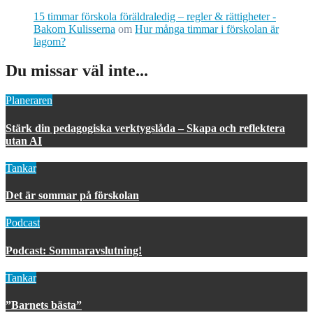
15 timmar förskola föräldraledig – regler & rättigheter -
Bakom Kulisserna
om
Hur många timmar i förskolan är
lagom?
Du missar väl inte...
Planeraren
Stärk din pedagogiska verktygslåda – Skapa och reflektera
utan AI
Tankar
Det är sommar på förskolan
Podcast
Podcast: Sommaravslutning!
Tankar
”Barnets bästa”